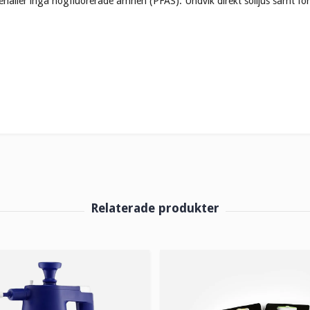
nehåller inga högfluorerade ämnen (PFAS). Undvik direkt solljus samt för