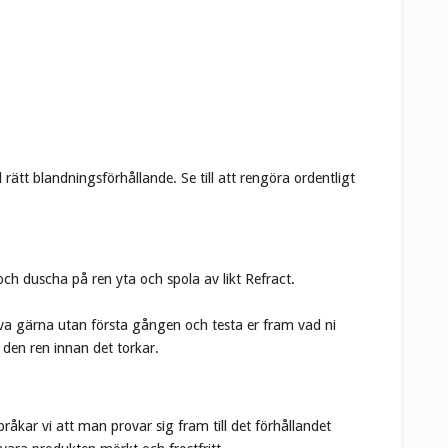
ätt blandningsförhållande. Se till att rengöra ordentligt
h duscha på ren yta och spola av likt Refract.
rova gärna utan första gången och testa er fram vad ni
 den ren innan det torkar.
åkar vi att man provar sig fram till det förhållandet