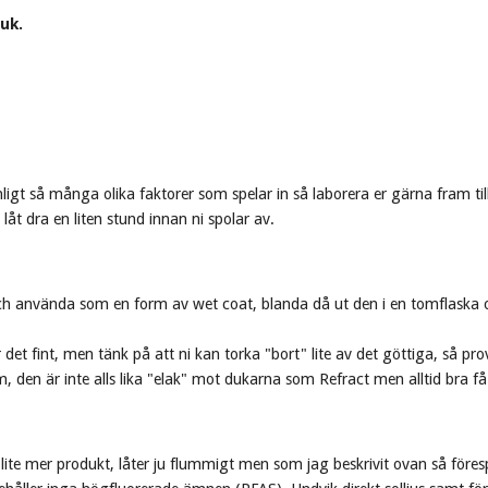
duk.
t så många olika faktorer som spelar in så laborera er gärna fram till r
åt dra en liten stund innan ni spolar av.
h använda som en form av wet coat, blanda då ut den i en tomflaska oc
det fint, men tänk på att ni kan torka "bort" lite av det göttiga, så p
m, den är inte alls lika "elak" mot dukarna som Refract men alltid bra få
ite mer produkt, låter ju flummigt men som jag beskrivit ovan så förespr