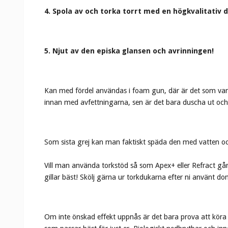
4. Spola av och torka torrt med en högkvalitativ 
5. Njut av den episka glansen och avrinningen!
Kan med fördel användas i foam gun, där är det som vanlig
innan med avfettningarna, sen är det bara duscha ut och l
Som sista grej kan man faktiskt späda den med vatten oc
Vill man använda torkstöd så som Apex+ eller Refract går 
gillar bäst! Skölj gärna ur torkdukarna efter ni använt do
Om inte önskad effekt uppnås är det bara prova att köra l