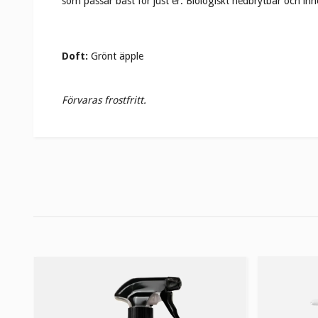
som passar bäst för just er. Biologiskt nedbrytbar och in
Doft:
Grönt äpple
Förvaras frostfritt.