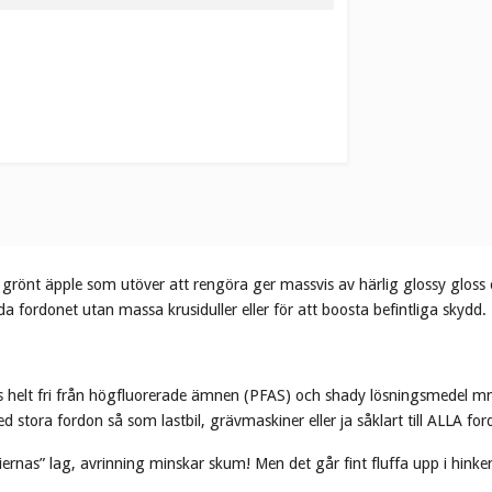
v grönt äpple som utöver att rengöra ger massvis av härlig glossy glos
da fordonet utan massa krusiduller eller för att boosta befintliga skydd.
tvis helt fri från högfluorerade ämnen (PFAS) och shady lösningsmedel
 stora fordon så som lastbil, grävmaskiner eller ja såklart till ALLA for
iernas” lag, avrinning minskar skum! Men det går fint fluffa upp i hinke