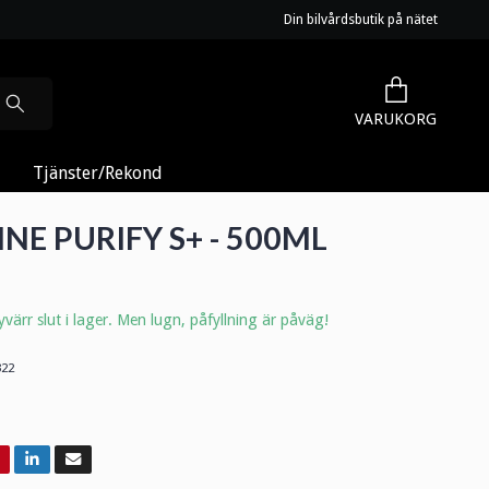
Din bilvårdsbutik på nätet
VARUKORG
Tjänster/Rekond
NE PURIFY S+ - 500ML
värr slut i lager. Men lugn, påfyllning är påväg!
322