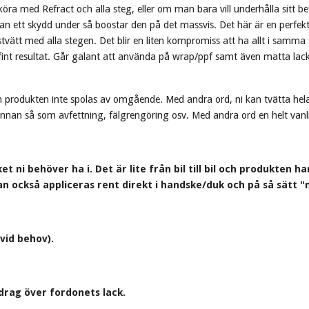
 med Refract och alla steg, eller om man bara vill underhålla sitt befi
 ett skydd under så boostar den på det massvis. Det här är en perfekt 
tvätt med alla stegen. Det blir en liten kompromiss att ha allt i samma
rfint resultat. Går galant att använda på wrap/ppf samt även matta la
m produkten inte spolas av omgående. Med andra ord, ni kan tvätta hela 
innan så som avfettning, fälgrengöring osv. Med andra ord en helt vanli
et ni behöver ha i. Det är lite från bil till bil och produkten
an också appliceras rent direkt i handske/duk och på så sätt "
vid behov).
rag över fordonets lack.