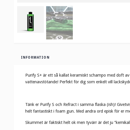
INFORMATION
Purify S+ är ett så kallat keramiskt schampo med doft a
vattenavstötande! Perfekt för dig som enkelt vill lackskyd
Tänk er Purify S och Refract i samma flaska (ish)! Give
helt fantastiskt i foam gun. Med andra ord episk för er med
Skummet är faktiskt helt ok men tyvärr är det ju ”kemikal