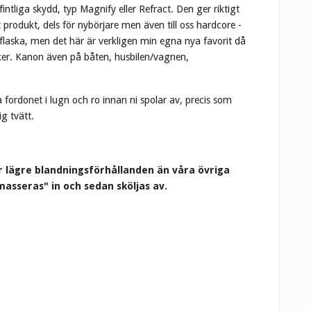
ntliga skydd, typ Magnify eller Refract. Den ger riktigt
produkt, dels för nybörjare men även till oss hardcore -
 flaska, men det här är verkligen min egna nya favorit då
cker. Kanon även på båten, husbilen/vagnen,
fordonet i lugn och ro innan ni spolar av, precis som
g tvätt.
 har lägre blandningsförhållanden än våra övriga
masseras" in och sedan sköljas av.