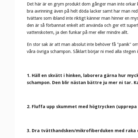
Det här är en grym produkt dom gånger man inte orkar köra
bra avrinning även på helt döda lacker samt har man redan
tvättare som ibland inte riktigt känner man hinner en mys
den är så förbannat enkelt att använda och ger ett supe
vattenskotern, ja den funkar på mer eller mindre allt.
En stor sak är att man absolut inte behöver få "panik" o
våra övriga schampon. Såklart börjar ni med alla stegen 
1. Häll en skvätt i hinken, laborera gärna hur myck
schampon. Den blir nästan bättre ju mer ni tar. K
2. Fluffa upp skummet med högtrycken (upprepa 
3. Dra tvätthandsken/mikrofiberduken med raka d