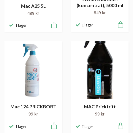
(koncentrat), 5000 ml
Mac A25 5L
849 kr
489 kr
I lager
I lager
Mac 124 PRICKBORT
MAC Prickfritt
99 kr
99 kr
I lager
I lager