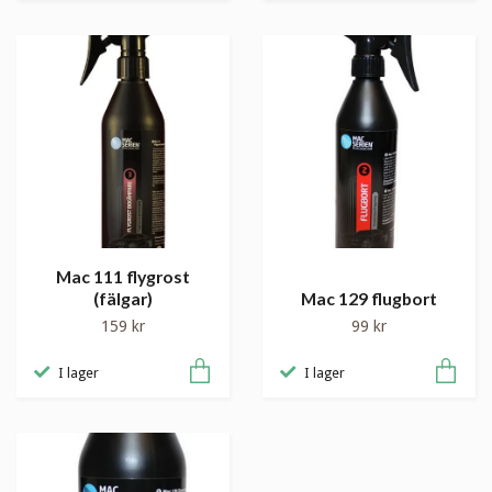
Mac 111 flygrost
(fälgar)
Mac 129 flugbort
159 kr
99 kr
I lager
I lager