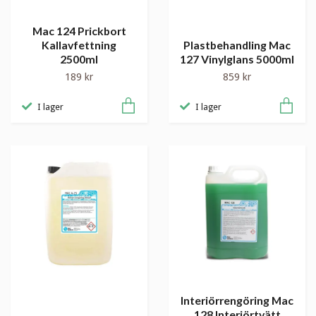
Mac 124 Prickbort
Kallavfettning
Plastbehandling Mac
2500ml
127 Vinylglans 5000ml
189 kr
859 kr
I lager
I lager
Interiörrengöring Mac
128 Interiörtvätt