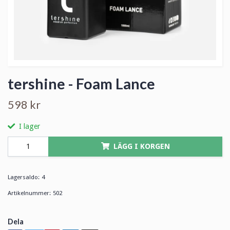
tershine - Foam Lance
598 kr
I lager
LÄGG I KORGEN
Lagersaldo:
4
Artikelnummer:
502
Dela