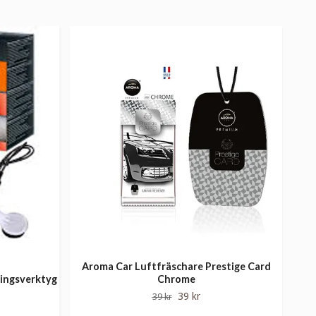
Aroma Car Luftfräschare Prestige Card
Ar
ningsverktyg
Chrome
39 kr
39 kr