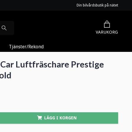
Din bilvårdsbutik på nätet
VARUKORG
Tjänster/Rekond
Car Luftfräschare Prestige
old
LÄGG I KORGEN