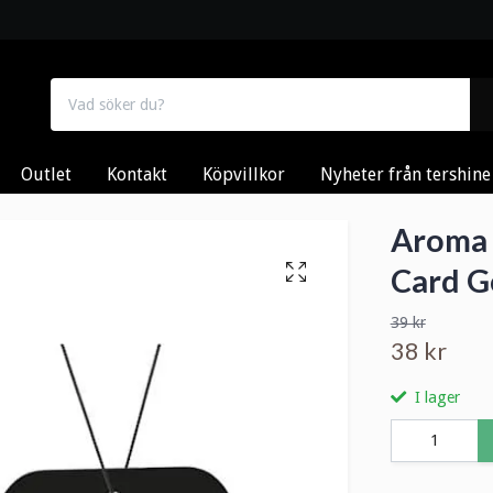
Outlet
Kontakt
Köpvillkor
Nyheter från tershine
Aroma 
Card G
39 kr
38 kr
I lager