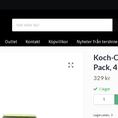
Outlet
Kontakt
Köpvillkor
Nyheter från tershine
Koch-C
Pack, 
329 kr
I lager
Lagersaldo:
3