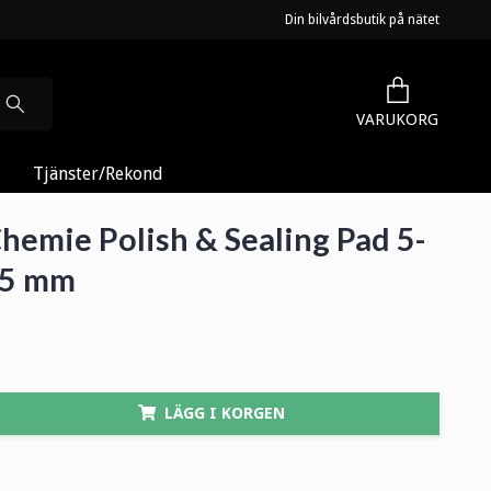
Din bilvårdsbutik på nätet
VARUKORG
Tjänster/Rekond
hemie Polish & Sealing Pad 5-
45 mm
LÄGG I KORGEN