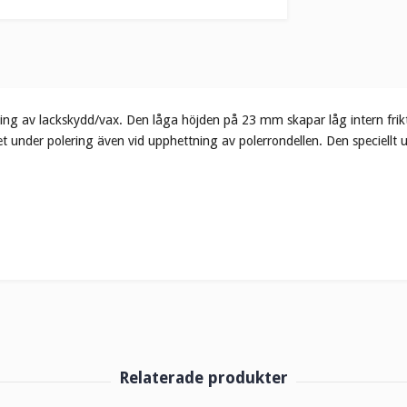
ning av lackskydd/vax. Den låga höjden på 23 mm skapar låg intern friktio
nder polering även vid upphettning av polerrondellen. Den speciellt utf