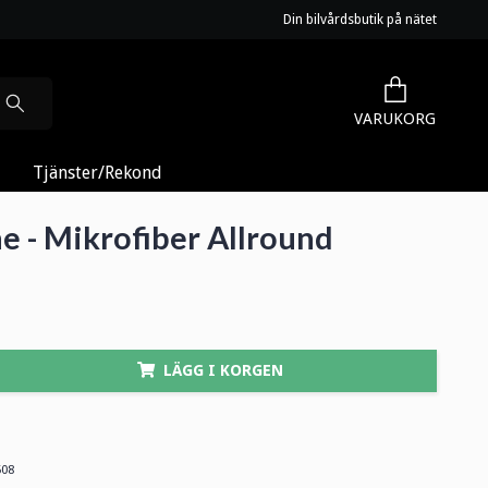
Din bilvårdsbutik på nätet
VARUKORG
Tjänster/Rekond
e - Mikrofiber Allround
LÄGG I KORGEN
508