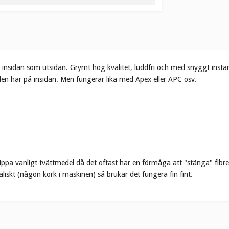
å insidan som utsidan. Grymt hög kvalitet, luddfri och med snyggt instä
ör den här på insidan. Men fungerar lika med Apex eller APC osv.
ippa vanligt tvättmedel då det oftast har en förmåga att "stänga" fib
liskt (någon kork i maskinen) så brukar det fungera fin fint.