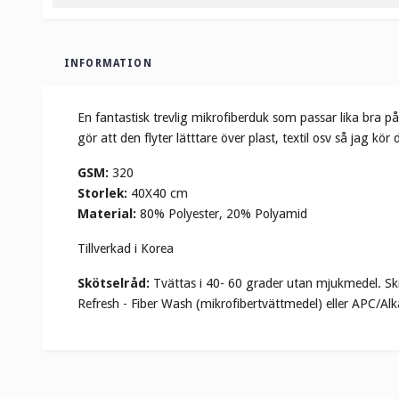
INFORMATION
En fantastisk trevlig mikrofiberduk som passar lika bra p
gör att den flyter lätttare över plast, textil osv så jag k
GSM:
320
Storlek:
40X40 cm
Material:
80% Polyester, 20% Polyamid
Tillverkad i Korea
Skötselråd:
Tvättas i 40- 60 grader utan mjukmedel.
Sk
Refresh - Fiber Wash (mikrofibertvättmedel) eller APC/Alka